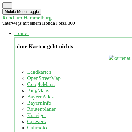
Mobile Menu Toggle
Rund um Hammelburg
unterwegs mit einem Honda Forza 300
Home
ohne Karten geht nichts
Landkarten
OpenStreetMap
GoogleMaps
BingMaps
BayernAtlas
BayernInfo
Routenplaner
Kurviger
Gpswerk
Calimoto