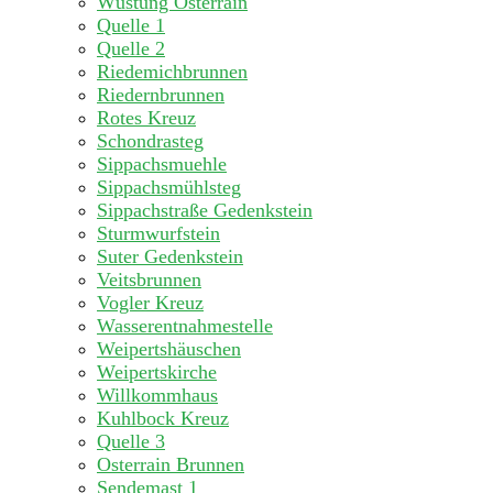
Wüstung Osterrain
Quelle 1
Quelle 2
Riedemichbrunnen
Riedernbrunnen
Rotes Kreuz
Schondrasteg
Sippachsmuehle
Sippachsmühlsteg
Sippachstraße Gedenkstein
Sturmwurfstein
Suter Gedenkstein
Veitsbrunnen
Vogler Kreuz
Wasserentnahmestelle
Weipertshäuschen
Weipertskirche
Willkommhaus
Kuhlbock Kreuz
Quelle 3
Osterrain Brunnen
Sendemast 1