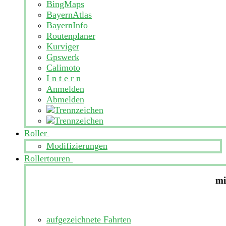
BingMaps
BayernAtlas
BayernInfo
Routenplaner
Kurviger
Gpswerk
Calimoto
I n t e r n
Anmelden
Abmelden
Roller
Modifizierungen
Rollertouren
mi
aufgezeichnete Fahrten