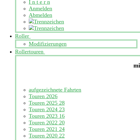
I n t e r n
Anmelden
Abmelden
Roller
Modifizierungen
Rollertouren
mi
aufgezeichnete Fahrten
Touren 2026
Touren 2025
28
Touren 2024
23
Touren 2023
16
Touren 2022
20
Touren 2021
24
Touren 2020
22