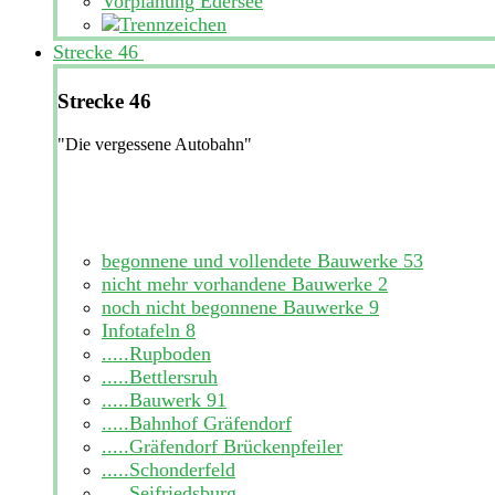
Vorplanung Edersee
Strecke 46
Strecke 46
"Die vergessene Autobahn"
begonnene und vollendete Bauwerke
53
nicht mehr vorhandene Bauwerke
2
noch nicht begonnene Bauwerke
9
Infotafeln
8
.....Rupboden
.....Bettlersruh
.....Bauwerk 91
.....Bahnhof Gräfendorf
.....Gräfendorf Brückenpfeiler
.....Schonderfeld
.....Seifriedsburg