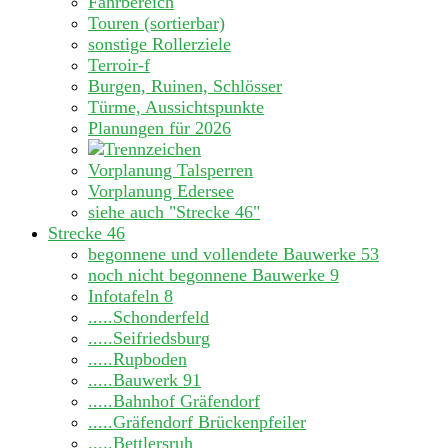
Fahrbereich
Touren (sortierbar)
sonstige Rollerziele
Terroir-f
Burgen, Ruinen, Schlösser
Türme, Aussichtspunkte
Planungen für 2026
Vorplanung Talsperren
Vorplanung Edersee
siehe auch "Strecke 46"
Strecke 46
begonnene und vollendete Bauwerke
53
noch nicht begonnene Bauwerke
9
Infotafeln
8
.....Schonderfeld
.....Seifriedsburg
.....Rupboden
.....Bauwerk 91
.....Bahnhof Gräfendorf
.....Gräfendorf Brückenpfeiler
.....Bettlersruh