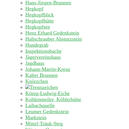
Hans-Jörgen-Brunnen
Hegkopf
Hegkopfblick
Hegkopfhütte
Hegkopfsee
Henz Erhard Gedenkstein
Hubschrauber Absturzstein
Hundegrab
Inspektionsbuche
Jägervereinshaus
Jagdhaus
Johann-Martin-Kreuz
Kalter Brunnen
Knörzchen
König-Ludwig-Eiche
Kohlenmeiler, Köhlerhütte
Laibachquelle
Leumer Gedenkstein
Markstein
Mittel-Tränk-Steg