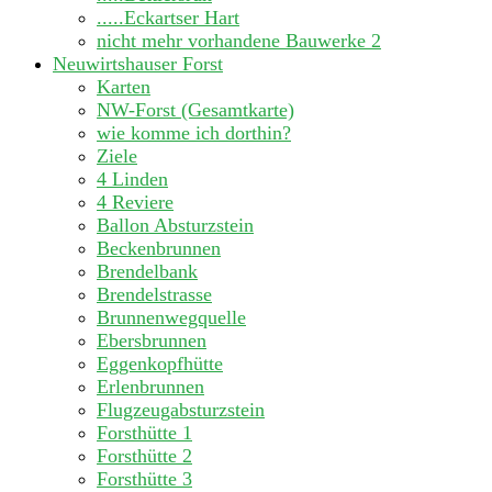
.....Eckartser Hart
nicht mehr vorhandene Bauwerke
2
Neuwirtshauser Forst
Karten
NW-Forst (Gesamtkarte)
wie komme ich dorthin?
Ziele
4 Linden
4 Reviere
Ballon Absturzstein
Beckenbrunnen
Brendelbank
Brendelstrasse
Brunnenwegquelle
Ebersbrunnen
Eggenkopfhütte
Erlenbrunnen
Flugzeugabsturzstein
Forsthütte 1
Forsthütte 2
Forsthütte 3