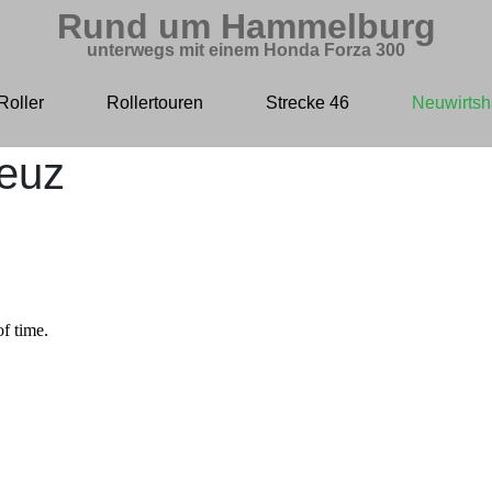
Rund um Hammelburg
unterwegs mit einem Honda Forza 300
Roller
Rollertouren
Strecke 46
Neuwirtsh
euz