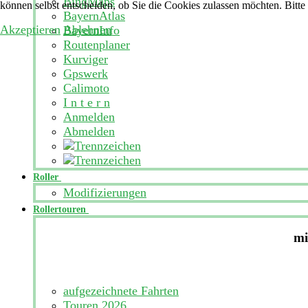
BingMaps
können selbst entscheiden, ob Sie die Cookies zulassen möchten. Bitte
BayernAtlas
Akzeptieren
Ablehnen
BayernInfo
Routenplaner
Kurviger
Gpswerk
Calimoto
I n t e r n
Anmelden
Abmelden
Roller
Modifizierungen
Rollertouren
mi
aufgezeichnete Fahrten
Touren 2026