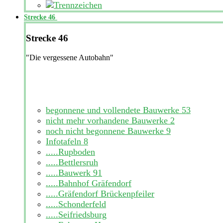
Strecke 46
Strecke 46
"Die vergessene Autobahn"
begonnene und vollendete Bauwerke
53
nicht mehr vorhandene Bauwerke
2
noch nicht begonnene Bauwerke
9
Infotafeln
8
.....Rupboden
.....Bettlersruh
.....Bauwerk 91
.....Bahnhof Gräfendorf
.....Gräfendorf Brückenpfeiler
.....Schonderfeld
.....Seifriedsburg