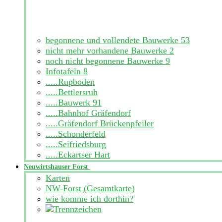
begonnene und vollendete Bauwerke
53
nicht mehr vorhandene Bauwerke
2
noch nicht begonnene Bauwerke
9
Infotafeln
8
.....Rupboden
.....Bettlersruh
.....Bauwerk 91
.....Bahnhof Gräfendorf
.....Gräfendorf Brückenpfeiler
.....Schonderfeld
.....Seifriedsburg
.....Eckartser Hart
Neuwirtshauser Forst
Karten
NW-Forst (Gesamtkarte)
wie komme ich dorthin?