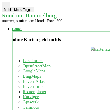
Mobile Menu Toggle
Rund um Hammelburg
unterwegs mit einem Honda Forza 300
Home
ohne Karten geht nichts
Landkarten
OpenStreetMap
GoogleMaps
BingMaps
BayernAtlas
BayernInfo
Routenplaner
Kurviger
Gpswerk
Calimoto