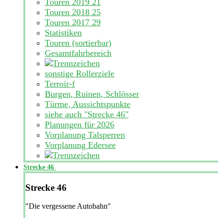
Touren 2019
21
Touren 2018
25
Touren 2017
29
Statistiken
Touren (sortierbar)
Gesamtfahrbereich
sonstige Rollerziele
Terroir-f
Burgen, Ruinen, Schlösser
Türme, Aussichtspunkte
siehe auch "Strecke 46"
Planungen für 2026
Vorplanung Talsperren
Vorplanung Edersee
Strecke 46
Strecke 46
"Die vergessene Autobahn"