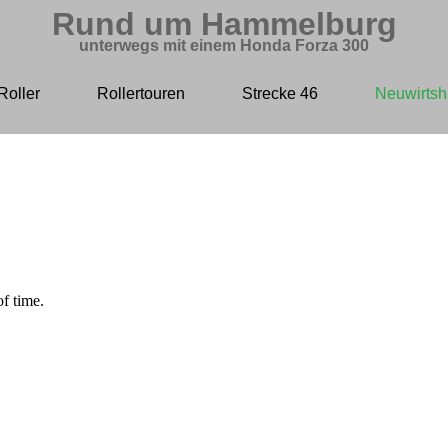
Rund um Hammelburg
unterwegs mit einem Honda Forza 300
Roller
Rollertouren
Strecke 46
Neuwirtsh