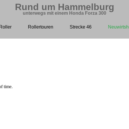
Rund um Hammelburg
unterwegs mit einem Honda Forza 300
Roller
Rollertouren
Strecke 46
Neuwirtsh