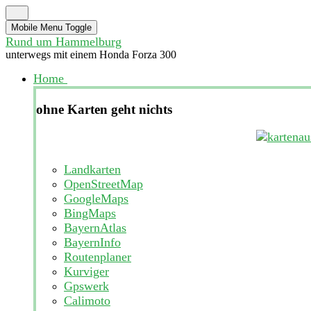
Mobile Menu Toggle
Rund um Hammelburg
unterwegs mit einem Honda Forza 300
Home
ohne Karten geht nichts
Landkarten
OpenStreetMap
GoogleMaps
BingMaps
BayernAtlas
BayernInfo
Routenplaner
Kurviger
Gpswerk
Calimoto