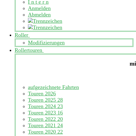
I n t e r n
Anmelden
Abmelden
Roller
Modifizierungen
Rollertouren
mi
aufgezeichnete Fahrten
Touren 2026
Touren 2025
28
Touren 2024
23
Touren 2023
16
Touren 2022
20
Touren 2021
24
Touren 2020
22