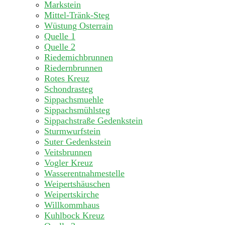
Markstein
Mittel-Tränk-Steg
Wüstung Osterrain
Quelle 1
Quelle 2
Riedemichbrunnen
Riedernbrunnen
Rotes Kreuz
Schondrasteg
Sippachsmuehle
Sippachsmühlsteg
Sippachstraße Gedenkstein
Sturmwurfstein
Suter Gedenkstein
Veitsbrunnen
Vogler Kreuz
Wasserentnahmestelle
Weipertshäuschen
Weipertskirche
Willkommhaus
Kuhlbock Kreuz