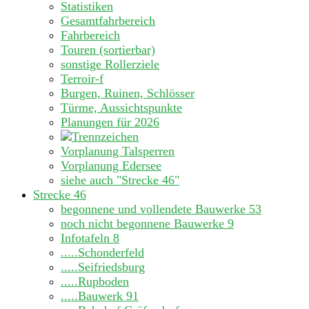
Statistiken
Gesamtfahrbereich
Fahrbereich
Touren (sortierbar)
sonstige Rollerziele
Terroir-f
Burgen, Ruinen, Schlösser
Türme, Aussichtspunkte
Planungen für 2026
Vorplanung Talsperren
Vorplanung Edersee
siehe auch "Strecke 46"
Strecke 46
begonnene und vollendete Bauwerke
53
noch nicht begonnene Bauwerke
9
Infotafeln
8
.....Schonderfeld
.....Seifriedsburg
.....Rupboden
.....Bauwerk 91