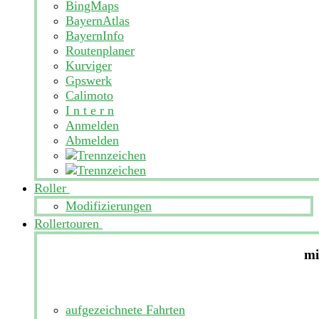
BingMaps
BayernAtlas
BayernInfo
Routenplaner
Kurviger
Gpswerk
Calimoto
I n t e r n
Anmelden
Abmelden
Roller
Modifizierungen
Rollertouren
mi
aufgezeichnete Fahrten