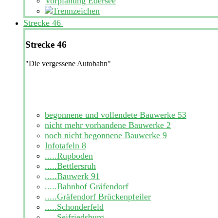
Vorplanung Edersee
Strecke 46
Strecke 46
"Die vergessene Autobahn"
begonnene und vollendete Bauwerke
53
nicht mehr vorhandene Bauwerke
2
noch nicht begonnene Bauwerke
9
Infotafeln
8
.....Rupboden
.....Bettlersruh
.....Bauwerk 91
.....Bahnhof Gräfendorf
.....Gräfendorf Brückenpfeiler
.....Schonderfeld
.....Seifriedsburg