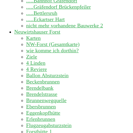
.....Bahnhof Gräfendorf
.....Gräfendorf Brückenpfeiler
.....Bettlersruh
.....Eckartser Hart
nicht mehr vorhandene Bauwerke
2
Neuwirtshauser Forst
Karten
NW-Forst (Gesamtkarte)
wie komme ich dorthin?
Ziele
4 Linden
4 Reviere
Ballon Absturzstein
Beckenbrunnen
Brendelbank
Brendelstrasse
Brunnenwegquelle
Ebersbrunnen
Eggenkopfhütte
Erlenbrunnen
Flugzeugabsturzstein
Forsthütte 1