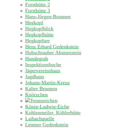
Forsthütte 2
Forsthütte 3
Hans-Jörgen-Brunnen
Hegkopf
Hegkopfblick
Hegkopfhütte
Hegkopfsee
Henz Erhard Gedenkstein
Hubschrauber Absturzstein
Hundegrab
Inspektionsbuche
Jägervereinshaus
Jagdhaus
Johann-Martin-Kreuz
Kalter Brunnen
Knörzchen
König-Ludwig-Eiche
Kohlenmeiler, Köhlerhütte
Laibachquelle
Leumer Gedenkstein