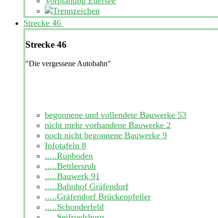
Vorplanung Edersee
Strecke 46
Strecke 46
"Die vergessene Autobahn"
begonnene und vollendete Bauwerke
53
nicht mehr vorhandene Bauwerke
2
noch nicht begonnene Bauwerke
9
Infotafeln
8
.....Rupboden
.....Bettlersruh
.....Bauwerk 91
.....Bahnhof Gräfendorf
.....Gräfendorf Brückenpfeiler
.....Schonderfeld
.....Seifriedsburg