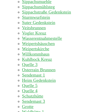
Sippachsmuehle
Sippachsmühlsteg
Sippachstraße Gedenkstein
Sturmwurfstein
Suter Gedenkstein
Veitsbrunnen
Vogler Kreuz
Wasserentnahmestelle
Weipertshäuschen
Weipertskirche
Willkommhaus
Kuhlbock Kreuz
Quelle 3
Osterrain Brunnen
Sendemast 1
Heim Gedenkstein
Quelle 5
Quelle 4
Schutzhütte
Sendemast 3
Grotte
Waldhütte 1