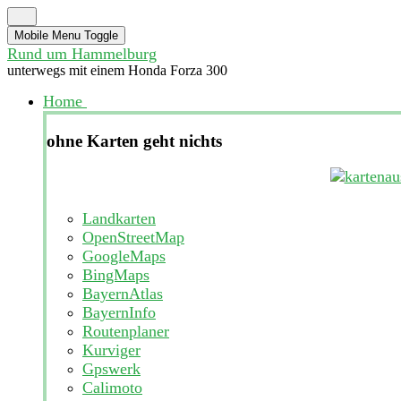
Mobile Menu Toggle
Rund um Hammelburg
unterwegs mit einem Honda Forza 300
Home
ohne Karten geht nichts
Landkarten
OpenStreetMap
GoogleMaps
BingMaps
BayernAtlas
BayernInfo
Routenplaner
Kurviger
Gpswerk
Calimoto