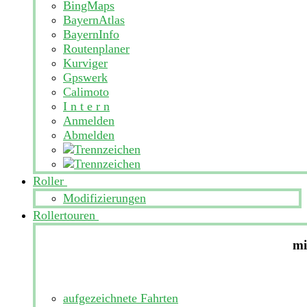
BingMaps
BayernAtlas
BayernInfo
Routenplaner
Kurviger
Gpswerk
Calimoto
I n t e r n
Anmelden
Abmelden
Roller
Modifizierungen
Rollertouren
mi
aufgezeichnete Fahrten