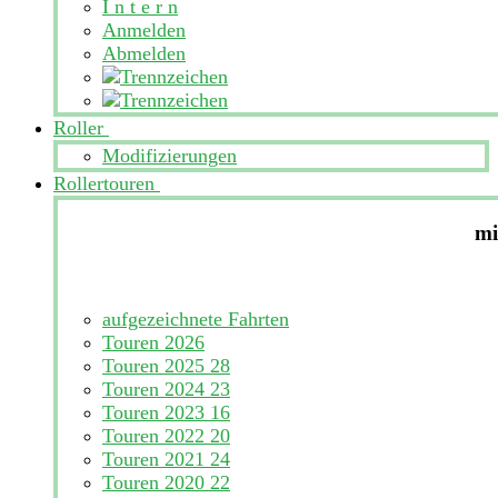
I n t e r n
Anmelden
Abmelden
Roller
Modifizierungen
Rollertouren
mi
aufgezeichnete Fahrten
Touren 2026
Touren 2025
28
Touren 2024
23
Touren 2023
16
Touren 2022
20
Touren 2021
24
Touren 2020
22