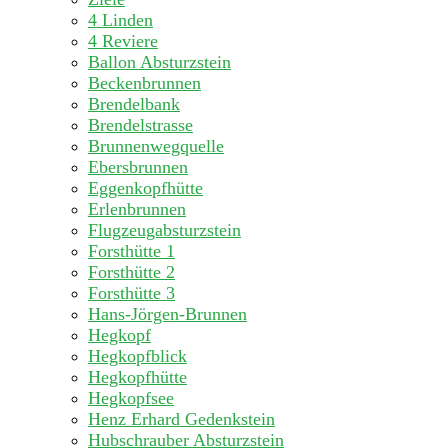
4 Linden
4 Reviere
Ballon Absturzstein
Beckenbrunnen
Brendelbank
Brendelstrasse
Brunnenwegquelle
Ebersbrunnen
Eggenkopfhütte
Erlenbrunnen
Flugzeugabsturzstein
Forsthütte 1
Forsthütte 2
Forsthütte 3
Hans-Jörgen-Brunnen
Hegkopf
Hegkopfblick
Hegkopfhütte
Hegkopfsee
Henz Erhard Gedenkstein
Hubschrauber Absturzstein