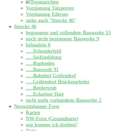
Vorplanung Talsperren
Vorplanung Edersee
siehe auch "Strecke 46"
Strecke 46
begonnene und vollendete Bauwerke
53
noch nicht begonnene Bauwerke
9
Infotafeln
8
.....Schonderfeld
.....Seifriedsburg
.....Rupboden
.....Bauwerk 91
.....Bahnhof Gräfendorf
.....Gräfendorf Brückenpfeiler
.....Bettlersruh
.....Eckartser Hart
nicht mehr vorhandene Bauwerke
2
Neuwirtshauser Forst
Karten
NW-Forst (Gesamtkarte)
wie komme ich dorthin?
Ziele