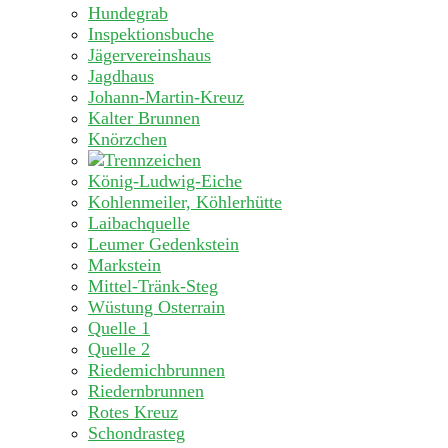
Hundegrab
Inspektionsbuche
Jägervereinshaus
Jagdhaus
Johann-Martin-Kreuz
Kalter Brunnen
Knörzchen
König-Ludwig-Eiche
Kohlenmeiler, Köhlerhütte
Laibachquelle
Leumer Gedenkstein
Markstein
Mittel-Tränk-Steg
Wüstung Osterrain
Quelle 1
Quelle 2
Riedemichbrunnen
Riedernbrunnen
Rotes Kreuz
Schondrasteg