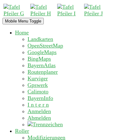
Mobile Menu Toggle
Home
Landkarten
OpenStreetMap
GoogleMaps
BingMaps
BayernAtlas
Routenplaner
Kurviger
Gpswerk
Calimoto
BayernInfo
I n t e r n
Anmelden
Abmelden
Roller
Modifizierungen