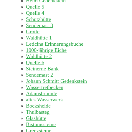
Heim Gedenkstein
Quelle 5
Quelle 4
Schutzhütte
Sendemast 3
Grotte
Waldhütte 1
Leticina Erinnerungsbuche
1000-jährige Eiche
Waldhütte 2
Quelle 6
Steinerne Bank
Sendemast 2
Johann Schmitt Gedenkstein
Wassertretbecken
Adamsbrünnle
altes Wasserwerk
Bocksheide
Thulbasteg
Glashütte
Bistumssteine
Grenzsteine