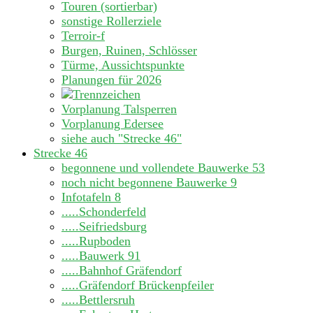
Touren (sortierbar)
sonstige Rollerziele
Terroir-f
Burgen, Ruinen, Schlösser
Türme, Aussichtspunkte
Planungen für 2026
Vorplanung Talsperren
Vorplanung Edersee
siehe auch "Strecke 46"
Strecke 46
begonnene und vollendete Bauwerke
53
noch nicht begonnene Bauwerke
9
Infotafeln
8
.....Schonderfeld
.....Seifriedsburg
.....Rupboden
.....Bauwerk 91
.....Bahnhof Gräfendorf
.....Gräfendorf Brückenpfeiler
.....Bettlersruh