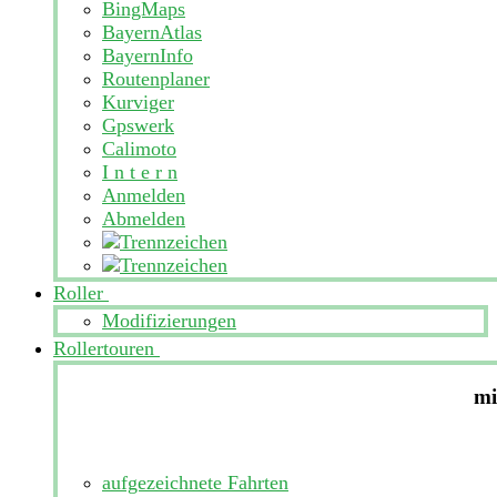
BingMaps
BayernAtlas
BayernInfo
Routenplaner
Kurviger
Gpswerk
Calimoto
I n t e r n
Anmelden
Abmelden
Roller
Modifizierungen
Rollertouren
mi
aufgezeichnete Fahrten