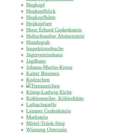
Hegkopf
Hegkopfblick
Hegkopfhütte
Hegkopfsee
Henz Erhard Gedenkstein
Hubschrauber Absturzstein
Hundegrab
Inspektionsbuche
Jägervereinshaus
Jagdhaus
Johann-Martin-Kreuz
Kalter Brunnen
Knörzchen
König-Ludwig-Eiche
Kohlenmeiler, Köhlerhütte
Laibachquelle
Leumer Gedenkstein
Markstein
Mittel-Tränk-Steg
Wüstung Osterrain