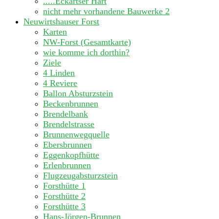
.....Eckartser Hart
nicht mehr vorhandene Bauwerke
2
Neuwirtshauser Forst
Karten
NW-Forst (Gesamtkarte)
wie komme ich dorthin?
Ziele
4 Linden
4 Reviere
Ballon Absturzstein
Beckenbrunnen
Brendelbank
Brendelstrasse
Brunnenwegquelle
Ebersbrunnen
Eggenkopfhütte
Erlenbrunnen
Flugzeugabsturzstein
Forsthütte 1
Forsthütte 2
Forsthütte 3
Hans-Jörgen-Brunnen