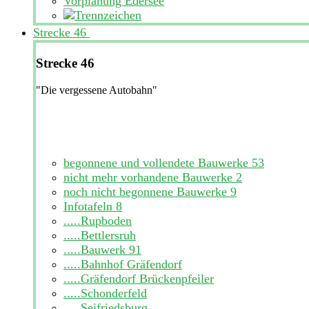
Vorplanung Edersee
Strecke 46
Strecke 46
"Die vergessene Autobahn"
begonnene und vollendete Bauwerke
53
nicht mehr vorhandene Bauwerke
2
noch nicht begonnene Bauwerke
9
Infotafeln
8
.....Rupboden
.....Bettlersruh
.....Bauwerk 91
.....Bahnhof Gräfendorf
.....Gräfendorf Brückenpfeiler
.....Schonderfeld
.....Seifriedsburg