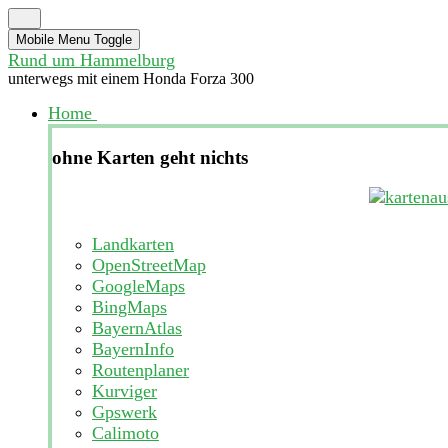
Mobile Menu Toggle
Rund um Hammelburg
unterwegs mit einem Honda Forza 300
Home
ohne Karten geht nichts
Landkarten
OpenStreetMap
GoogleMaps
BingMaps
BayernAtlas
BayernInfo
Routenplaner
Kurviger
Gpswerk
Calimoto