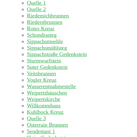
Quelle 1
Quelle 2
Riedemichbrunnen
Riedernbrunnen
Rotes Kreuz
Schondrasteg
Sippachsmuehle
Sippachsmühlsteg
Sippachstraße Gedenkstein
Sturmwurfstein
Suter Gedenkstein
Veitsbrunnen
Vogler Kreuz
Wasserentnahmestelle
Weipertshäuschen
Weipertskirche
Willkommhaus
Kuhlbock Kreuz
Quelle 3
Osterrain Brunnen
Sendemast 1