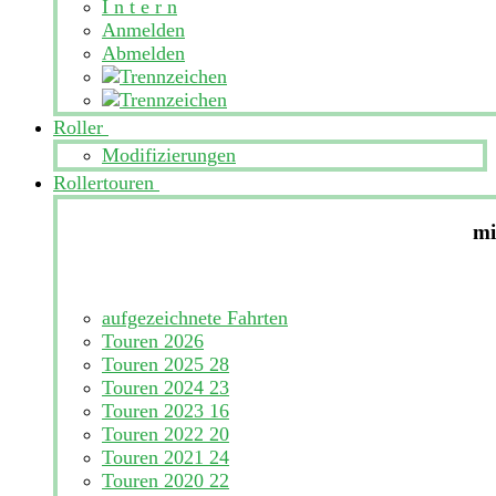
I n t e r n
Anmelden
Abmelden
Roller
Modifizierungen
Rollertouren
mi
aufgezeichnete Fahrten
Touren 2026
Touren 2025
28
Touren 2024
23
Touren 2023
16
Touren 2022
20
Touren 2021
24
Touren 2020
22