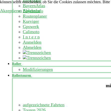
BingMaps
können selbst entscheiden, ob Sie die Cookies zulassen möchten. Bitte
BayernAtlas
Akzeptieren
Ablehnen
BayernInfo
Routenplaner
Kurviger
Gpswerk
Calimoto
I n t e r n
Anmelden
Abmelden
Roller
Modifizierungen
Rollertouren
mi
aufgezeichnete Fahrten
Touren 2026