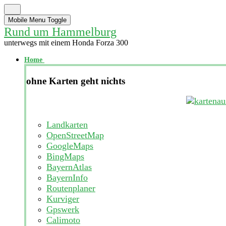
Mobile Menu Toggle
Rund um Hammelburg
unterwegs mit einem Honda Forza 300
Home
ohne Karten geht nichts
Landkarten
OpenStreetMap
GoogleMaps
BingMaps
BayernAtlas
BayernInfo
Routenplaner
Kurviger
Gpswerk
Calimoto