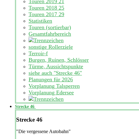
Touren 2019
21
Touren 2018
25
Touren 2017
29
Statistiken
Touren (sortierbar)
Gesamtfahrbereich
sonstige Rollerziele
Terroir-f
Burgen, Ruinen, Schlösser
Türme, Aussichtspunkte
siehe auch "Strecke 46"
Planungen für 2026
Vorplanung Talsperren
Vorplanung Edersee
Strecke 46
Strecke 46
"Die vergessene Autobahn"