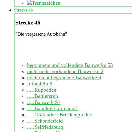
Strecke 46
Strecke 46
"Die vergessene Autobahn"
begonnene und vollendete Bauwerke
53
nicht mehr vorhandene Bauwerke
2
noch nicht begonnene Bauwerke
9
Infotafeln
8
.....Rupboden
.....Bettlersruh
.....Bauwerk 91
.....Bahnhof Gräfendorf
.....Gräfendorf Brückenpfeiler
.....Schonderfeld
.....Seifriedsburg