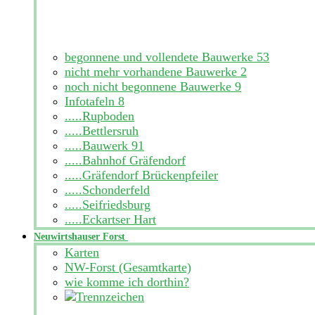
begonnene und vollendete Bauwerke
53
nicht mehr vorhandene Bauwerke
2
noch nicht begonnene Bauwerke
9
Infotafeln
8
.....Rupboden
.....Bettlersruh
.....Bauwerk 91
.....Bahnhof Gräfendorf
.....Gräfendorf Brückenpfeiler
.....Schonderfeld
.....Seifriedsburg
.....Eckartser Hart
Neuwirtshauser Forst
Karten
NW-Forst (Gesamtkarte)
wie komme ich dorthin?