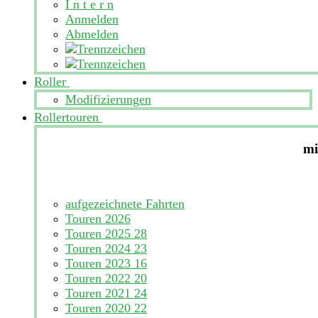
I n t e r n
Anmelden
Abmelden
Roller
Modifizierungen
Rollertouren
mi
aufgezeichnete Fahrten
Touren 2026
Touren 2025
28
Touren 2024
23
Touren 2023
16
Touren 2022
20
Touren 2021
24
Touren 2020
22