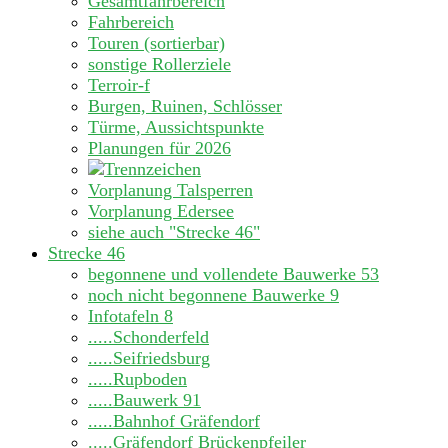
Gesamtfahrbereich
Fahrbereich
Touren (sortierbar)
sonstige Rollerziele
Terroir-f
Burgen, Ruinen, Schlösser
Türme, Aussichtspunkte
Planungen für 2026
Vorplanung Talsperren
Vorplanung Edersee
siehe auch "Strecke 46"
Strecke 46
begonnene und vollendete Bauwerke
53
noch nicht begonnene Bauwerke
9
Infotafeln
8
.....Schonderfeld
.....Seifriedsburg
.....Rupboden
.....Bauwerk 91
.....Bahnhof Gräfendorf
.....Gräfendorf Brückenpfeiler