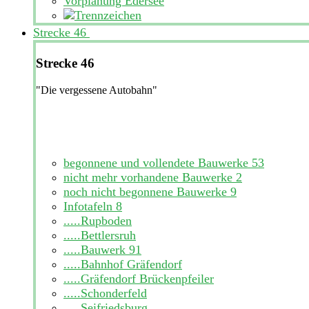
Vorplanung Edersee
Strecke 46
Strecke 46
"Die vergessene Autobahn"
begonnene und vollendete Bauwerke
53
nicht mehr vorhandene Bauwerke
2
noch nicht begonnene Bauwerke
9
Infotafeln
8
.....Rupboden
.....Bettlersruh
.....Bauwerk 91
.....Bahnhof Gräfendorf
.....Gräfendorf Brückenpfeiler
.....Schonderfeld
.....Seifriedsburg