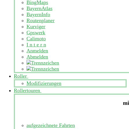
BingMaps
BayernAtlas
BayernInfo
Routenplaner
Kurviger
Gpswerk
Calimoto
I n t e r n
Anmelden
Abmelden
Roller
Modifizierungen
Rollertouren
mi
aufgezeichnete Fahrten