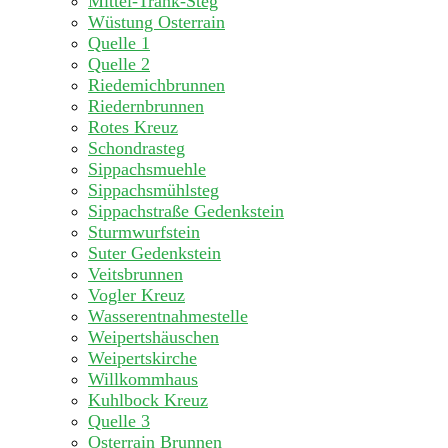
Mittel-Tränk-Steg
Wüstung Osterrain
Quelle 1
Quelle 2
Riedemichbrunnen
Riedernbrunnen
Rotes Kreuz
Schondrasteg
Sippachsmuehle
Sippachsmühlsteg
Sippachstraße Gedenkstein
Sturmwurfstein
Suter Gedenkstein
Veitsbrunnen
Vogler Kreuz
Wasserentnahmestelle
Weipertshäuschen
Weipertskirche
Willkommhaus
Kuhlbock Kreuz
Quelle 3
Osterrain Brunnen