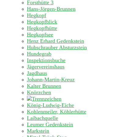
Forsthütte 3
Hans-Jörgen-Brunnen
Hegkopf
Hegkopfblick
Hegkopfhütte
Hegkopfsee
Henz Erhard Gedenkstein
Hubschrauber Absturzstein
Hundegrab
Inspektionsbuche
Jägervereinshaus
Jagdhaus
Johann-Martin-Kreuz
Kalter Brunnen
Knörzchen
König-Ludwig-Eiche
Kohlenmeiler, Köhlerhütte
Laibachquelle
Leumer Gedenkstein
Markstein