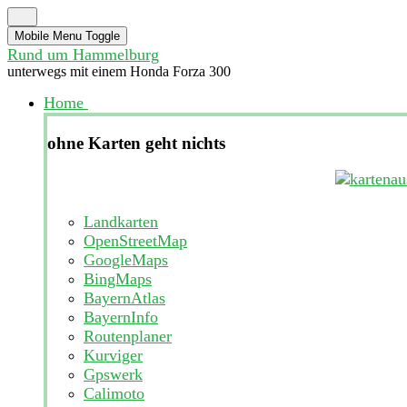
Mobile Menu Toggle
Rund um Hammelburg
unterwegs mit einem Honda Forza 300
Home
ohne Karten geht nichts
Landkarten
OpenStreetMap
GoogleMaps
BingMaps
BayernAtlas
BayernInfo
Routenplaner
Kurviger
Gpswerk
Calimoto