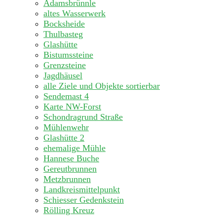
Adamsbrünnle
altes Wasserwerk
Bocksheide
Thulbasteg
Glashütte
Bistumssteine
Grenzsteine
Jagdhäusel
alle Ziele und Objekte sortierbar
Sendemast 4
Karte NW-Forst
Schondragrund Straße
Mühlenwehr
Glashütte 2
ehemalige Mühle
Hannese Buche
Gereutbrunnen
Metzbrunnen
Landkreismittelpunkt
Schiesser Gedenkstein
Rölling Kreuz