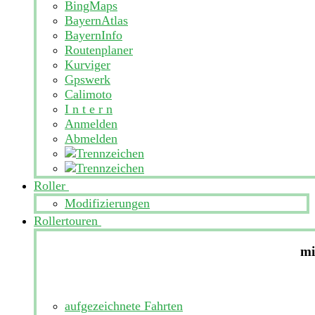
BingMaps
BayernAtlas
BayernInfo
Routenplaner
Kurviger
Gpswerk
Calimoto
I n t e r n
Anmelden
Abmelden
Roller
Modifizierungen
Rollertouren
mi
aufgezeichnete Fahrten