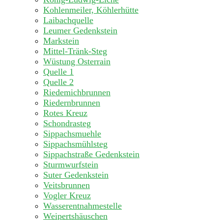
Kohlenmeiler, Köhlerhütte
Laibachquelle
Leumer Gedenkstein
Markstein
Mittel-Tränk-Steg
Wüstung Osterrain
Quelle 1
Quelle 2
Riedemichbrunnen
Riedernbrunnen
Rotes Kreuz
Schondrasteg
Sippachsmuehle
Sippachsmühlsteg
Sippachstraße Gedenkstein
Sturmwurfstein
Suter Gedenkstein
Veitsbrunnen
Vogler Kreuz
Wasserentnahmestelle
Weipertshäuschen