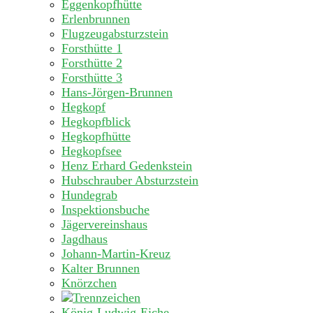
Eggenkopfhütte
Erlenbrunnen
Flugzeugabsturzstein
Forsthütte 1
Forsthütte 2
Forsthütte 3
Hans-Jörgen-Brunnen
Hegkopf
Hegkopfblick
Hegkopfhütte
Hegkopfsee
Henz Erhard Gedenkstein
Hubschrauber Absturzstein
Hundegrab
Inspektionsbuche
Jägervereinshaus
Jagdhaus
Johann-Martin-Kreuz
Kalter Brunnen
Knörzchen
König-Ludwig-Eiche