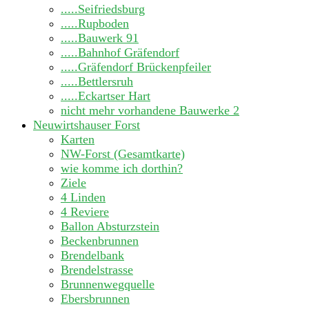
.....Seifriedsburg
.....Rupboden
.....Bauwerk 91
.....Bahnhof Gräfendorf
.....Gräfendorf Brückenpfeiler
.....Bettlersruh
.....Eckartser Hart
nicht mehr vorhandene Bauwerke
2
Neuwirtshauser Forst
Karten
NW-Forst (Gesamtkarte)
wie komme ich dorthin?
Ziele
4 Linden
4 Reviere
Ballon Absturzstein
Beckenbrunnen
Brendelbank
Brendelstrasse
Brunnenwegquelle
Ebersbrunnen