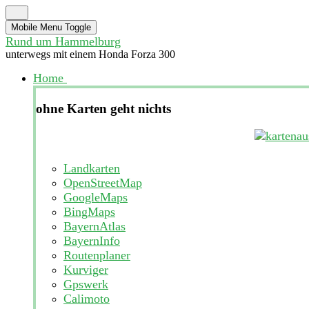
Mobile Menu Toggle
Rund um Hammelburg
unterwegs mit einem Honda Forza 300
Home
ohne Karten geht nichts
Landkarten
OpenStreetMap
GoogleMaps
BingMaps
BayernAtlas
BayernInfo
Routenplaner
Kurviger
Gpswerk
Calimoto