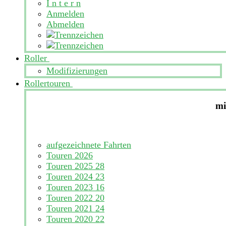
I n t e r n
Anmelden
Abmelden
Roller
Modifizierungen
Rollertouren
mi
aufgezeichnete Fahrten
Touren 2026
Touren 2025
28
Touren 2024
23
Touren 2023
16
Touren 2022
20
Touren 2021
24
Touren 2020
22