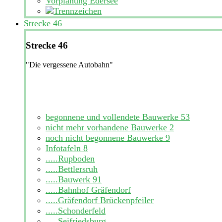
Vorplanung Edersee
Strecke 46
Strecke 46
"Die vergessene Autobahn"
begonnene und vollendete Bauwerke
53
nicht mehr vorhandene Bauwerke
2
noch nicht begonnene Bauwerke
9
Infotafeln
8
.....Rupboden
.....Bettlersruh
.....Bauwerk 91
.....Bahnhof Gräfendorf
.....Gräfendorf Brückenpfeiler
.....Schonderfeld
.....Seifriedsburg