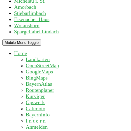
Michelau i. St.
Amorbach
Stiebarlimbach
Eisenacher Haus
Wotansborn
Spargelfahrt Lindach
Mobile Menu Toggle
Home
Landkarten
OpenStreetMap
GoogleMaps
BingMaps
BayernAtlas
Routenplaner
Kurviger
Gpswerk
Calimoto
BayernInfo
I n t e r n
Anmelden