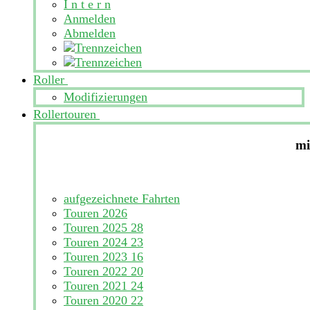
I n t e r n
Anmelden
Abmelden
Roller
Modifizierungen
Rollertouren
mi
aufgezeichnete Fahrten
Touren 2026
Touren 2025
28
Touren 2024
23
Touren 2023
16
Touren 2022
20
Touren 2021
24
Touren 2020
22