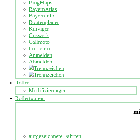
BingMaps
BayernAtlas
BayernInfo
Routenplaner
Kurviger
Gpswerk
Calimoto
I n t e r n
Anmelden
Abmelden
Roller
Modifizierungen
Rollertouren
mi
aufgezeichnete Fahrten