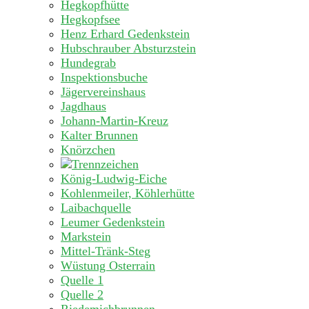
Hegkopfhütte
Hegkopfsee
Henz Erhard Gedenkstein
Hubschrauber Absturzstein
Hundegrab
Inspektionsbuche
Jägervereinshaus
Jagdhaus
Johann-Martin-Kreuz
Kalter Brunnen
Knörzchen
König-Ludwig-Eiche
Kohlenmeiler, Köhlerhütte
Laibachquelle
Leumer Gedenkstein
Markstein
Mittel-Tränk-Steg
Wüstung Osterrain
Quelle 1
Quelle 2