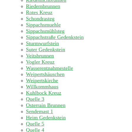
Riedemichbrunnen
Riedernbrunnen
Rotes Kreuz
Schondrasteg
Sippachsmuehle
Sippachsmühlsteg
Sippachstraße Gedenkstein
Sturmwurfstein
Suter Gedenkstein
Veitsbrunnen
Vogler Kreuz
Wasserentnahmestelle
Weipertshäuschen
Weipertskirche
Willkommhaus
Kuhlbock Kreuz
Quelle 3
Osterrain Brunnen
Sendemast 1
Heim Gedenkstein
Quelle 5
Quelle 4