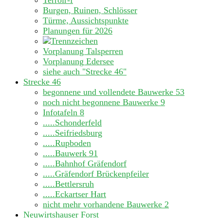
Terroir-f
Burgen, Ruinen, Schlösser
Türme, Aussichtspunkte
Planungen für 2026
Vorplanung Talsperren
Vorplanung Edersee
siehe auch "Strecke 46"
Strecke 46
begonnene und vollendete Bauwerke
53
noch nicht begonnene Bauwerke
9
Infotafeln
8
.....Schonderfeld
.....Seifriedsburg
.....Rupboden
.....Bauwerk 91
.....Bahnhof Gräfendorf
.....Gräfendorf Brückenpfeiler
.....Bettlersruh
.....Eckartser Hart
nicht mehr vorhandene Bauwerke
2
Neuwirtshauser Forst