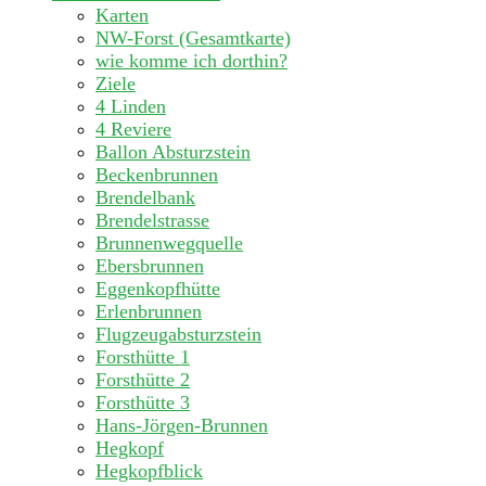
Karten
NW-Forst (Gesamtkarte)
wie komme ich dorthin?
Ziele
4 Linden
4 Reviere
Ballon Absturzstein
Beckenbrunnen
Brendelbank
Brendelstrasse
Brunnenwegquelle
Ebersbrunnen
Eggenkopfhütte
Erlenbrunnen
Flugzeugabsturzstein
Forsthütte 1
Forsthütte 2
Forsthütte 3
Hans-Jörgen-Brunnen
Hegkopf
Hegkopfblick