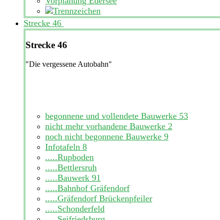
Vorplanung Edersee
Strecke 46
Strecke 46
"Die vergessene Autobahn"
begonnene und vollendete Bauwerke
53
nicht mehr vorhandene Bauwerke
2
noch nicht begonnene Bauwerke
9
Infotafeln
8
.....Rupboden
.....Bettlersruh
.....Bauwerk 91
.....Bahnhof Gräfendorf
.....Gräfendorf Brückenpfeiler
.....Schonderfeld
.....Seifriedsburg