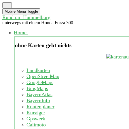
Mobile Menu Toggle
Rund um Hammelburg
unterwegs mit einem Honda Forza 300
Home
ohne Karten geht nichts
Landkarten
OpenStreetMap
GoogleMaps
BingMaps
BayernAtlas
BayernInfo
Routenplaner
Kurviger
Gpswerk
Calimoto