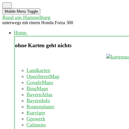
Mobile Menu Toggle
Rund um Hammelburg
unterwegs mit einem Honda Forza 300
Home
ohne Karten geht nichts
Landkarten
OpenStreetMap
GoogleMaps
BingMaps
BayernAtlas
BayernInfo
Routenplaner
Kurviger
Gpswerk
Calimoto