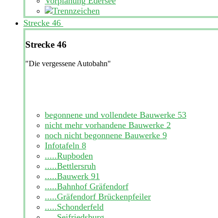
Vorplanung Edersee
Strecke 46
Strecke 46
"Die vergessene Autobahn"
begonnene und vollendete Bauwerke
53
nicht mehr vorhandene Bauwerke
2
noch nicht begonnene Bauwerke
9
Infotafeln
8
.....Rupboden
.....Bettlersruh
.....Bauwerk 91
.....Bahnhof Gräfendorf
.....Gräfendorf Brückenpfeiler
.....Schonderfeld
.....Seifriedsburg