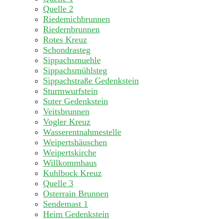
Quelle 2
Riedemichbrunnen
Riedernbrunnen
Rotes Kreuz
Schondrasteg
Sippachsmuehle
Sippachsmühlsteg
Sippachstraße Gedenkstein
Sturmwurfstein
Suter Gedenkstein
Veitsbrunnen
Vogler Kreuz
Wasserentnahmestelle
Weipertshäuschen
Weipertskirche
Willkommhaus
Kuhlbock Kreuz
Quelle 3
Osterrain Brunnen
Sendemast 1
Heim Gedenkstein