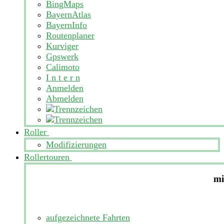
BingMaps
BayernAtlas
BayernInfo
Routenplaner
Kurviger
Gpswerk
Calimoto
I n t e r n
Anmelden
Abmelden
Roller
Modifizierungen
Rollertouren
mi
aufgezeichnete Fahrten