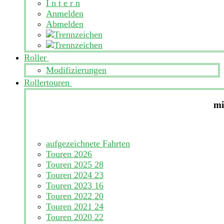
I n t e r n
Anmelden
Abmelden
Roller
Modifizierungen
Rollertouren
mi
aufgezeichnete Fahrten
Touren 2026
Touren 2025
28
Touren 2024
23
Touren 2023
16
Touren 2022
20
Touren 2021
24
Touren 2020
22