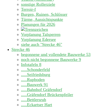
sonstige Rollerziele
Terroir-f
Burgen, Ruinen, Schlösser
Türme, Aussichtspunkte
Planungen für 2026
Vorplanung Talsperren
Vorplanung Edersee
siehe auch "Strecke 46"
Strecke 46
begonnene und vollendete Bauwerke
53
noch nicht begonnene Bauwerke
9
Infotafeln
8
.....Schonderfeld
.....Seifriedsburg
.....Rupboden
.....Bauwerk 91
.....Bahnhof Gräfendorf
.....Gräfendorf Brückenpfeiler
.....Bettlersruh
.....Eckartser Hart