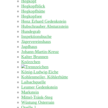
Hegkopf
Hegkopfblick
Hegkopfhütte
Hegkopfsee
Henz Erhard Gedenkstein
Hubschrauber Absturzstein
Hundegrab
Inspektionsbuche
Jägervereinshaus
Jagdhaus
Johann-Martin-Kreuz
Kalter Brunnen
Knörzchen
König-Ludwig-Eiche
Kohlenmeiler, Köhlerhütte
Laibachquelle
Leumer Gedenkstein
Markstein
Mittel-Tränk-Steg
Wüstung Osterrain
Quelle 1