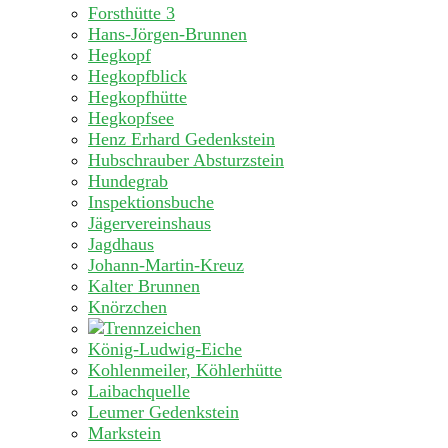
Forsthütte 3
Hans-Jörgen-Brunnen
Hegkopf
Hegkopfblick
Hegkopfhütte
Hegkopfsee
Henz Erhard Gedenkstein
Hubschrauber Absturzstein
Hundegrab
Inspektionsbuche
Jägervereinshaus
Jagdhaus
Johann-Martin-Kreuz
Kalter Brunnen
Knörzchen
König-Ludwig-Eiche
Kohlenmeiler, Köhlerhütte
Laibachquelle
Leumer Gedenkstein
Markstein