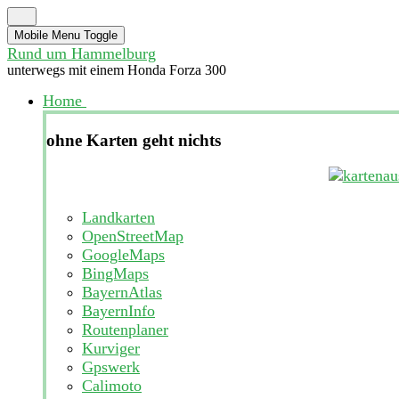
Mobile Menu Toggle
Rund um Hammelburg
unterwegs mit einem Honda Forza 300
Home
ohne Karten geht nichts
Landkarten
OpenStreetMap
GoogleMaps
BingMaps
BayernAtlas
BayernInfo
Routenplaner
Kurviger
Gpswerk
Calimoto