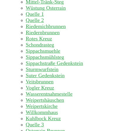
Mittel-Tränk-Steg
Wüstung Osterrain
Quelle 1
Quelle 2
Riedemichbrunnen
Riedernbrunnen
Rotes Kreuz
Schondrasteg
Sippachsmuehle
Sippachsmühlsteg
Sippachstraße Gedenkstein
Sturmwurfstein
Suter Gedenkstein
Veitsbrunnen
Vogler Kreuz
Wasserentnahmestelle
Weipertshäuschen
Weipertskirche
Willkommhaus
Kuhlbock Kreuz
Quelle 3
Osterrain Brunnen