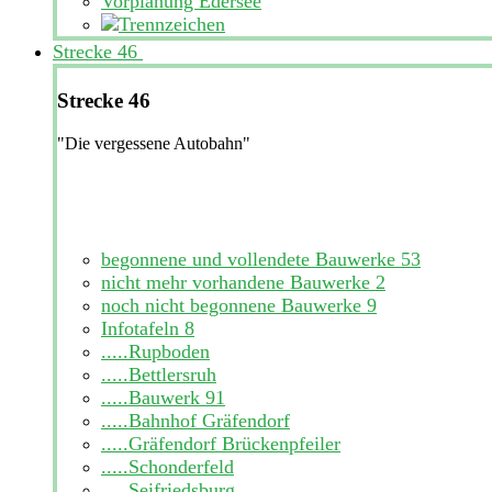
Vorplanung Edersee
Strecke 46
Strecke 46
"Die vergessene Autobahn"
begonnene und vollendete Bauwerke
53
nicht mehr vorhandene Bauwerke
2
noch nicht begonnene Bauwerke
9
Infotafeln
8
.....Rupboden
.....Bettlersruh
.....Bauwerk 91
.....Bahnhof Gräfendorf
.....Gräfendorf Brückenpfeiler
.....Schonderfeld
.....Seifriedsburg