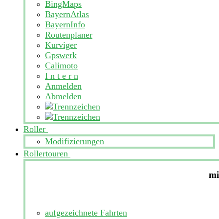
BingMaps
BayernAtlas
BayernInfo
Routenplaner
Kurviger
Gpswerk
Calimoto
I n t e r n
Anmelden
Abmelden
Roller
Modifizierungen
Rollertouren
mi
aufgezeichnete Fahrten