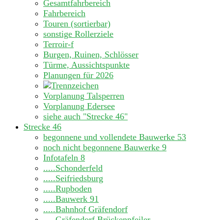
Gesamtfahrbereich
Fahrbereich
Touren (sortierbar)
sonstige Rollerziele
Terroir-f
Burgen, Ruinen, Schlösser
Türme, Aussichtspunkte
Planungen für 2026
Vorplanung Talsperren
Vorplanung Edersee
siehe auch "Strecke 46"
Strecke 46
begonnene und vollendete Bauwerke
53
noch nicht begonnene Bauwerke
9
Infotafeln
8
.....Schonderfeld
.....Seifriedsburg
.....Rupboden
.....Bauwerk 91
.....Bahnhof Gräfendorf
.....Gräfendorf Brückenpfeiler