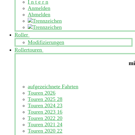
I n t e r n
Anmelden
Abmelden
Roller
Modifizierungen
Rollertouren
mi
aufgezeichnete Fahrten
Touren 2026
Touren 2025
28
Touren 2024
23
Touren 2023
16
Touren 2022
20
Touren 2021
24
Touren 2020
22