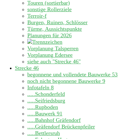
Touren (sortierbar)
sonstige Rollerziele
Terroir-f
Burgen, Ruinen, Schlösser
Türme, Aussichtspunkte
Planungen für 2026
Vorplanung Talsperren
Vorplanung Edersee
siehe auch "Strecke 46"
Strecke 46
begonnene und vollendete Bauwerke
53
noch nicht begonnene Bauwerke
9
Infotafeln
8
.....Schonderfeld
.....Seifriedsburg
.....Rupboden
.....Bauwerk 91
.....Bahnhof Gräfendorf
.....Gräfendorf Brückenpfeiler
.....Bettlersruh