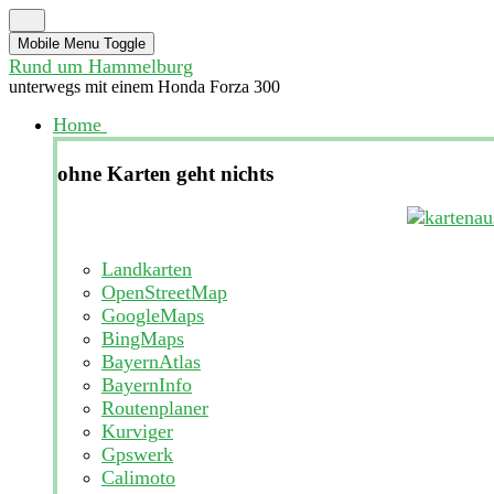
Mobile Menu Toggle
Rund um Hammelburg
unterwegs mit einem Honda Forza 300
Home
ohne Karten geht nichts
Landkarten
OpenStreetMap
GoogleMaps
BingMaps
BayernAtlas
BayernInfo
Routenplaner
Kurviger
Gpswerk
Calimoto