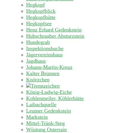
Hegkopf
Hegkopfblick
Hegkopfhütte
Hegkopfsee
Henz Erhard Gedenkstein
Hubschrauber Absturzstein
Hundegrab
Inspektionsbuche
Jägervereinshaus
Jagdhaus
Johann-Martin-Kreuz
Kalter Brunnen
Knörzchen
König-Ludwig-Eiche
Kohlenmeiler, Köhlerhütte
Laibachquelle
Leumer Gedenkstein
Markstein
Mittel-Tränk-Steg
Wüstung Osterrain