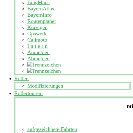
BingMaps
BayernAtlas
BayernInfo
Routenplaner
Kurviger
Gpswerk
Calimoto
I n t e r n
Anmelden
Abmelden
Roller
Modifizierungen
Rollertouren
mi
aufgezeichnete Fahrten