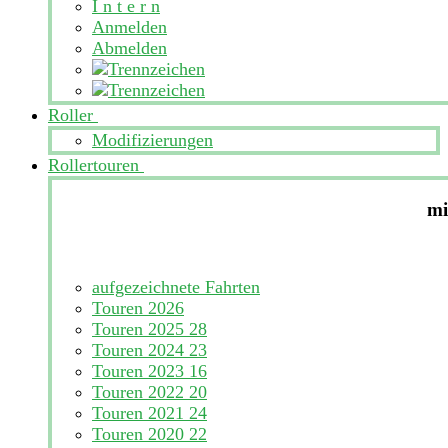
I n t e r n
Anmelden
Abmelden
Roller
Modifizierungen
Rollertouren
mi
aufgezeichnete Fahrten
Touren 2026
Touren 2025
28
Touren 2024
23
Touren 2023
16
Touren 2022
20
Touren 2021
24
Touren 2020
22