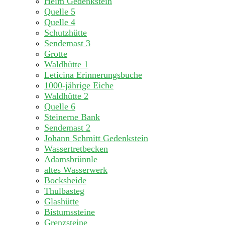
Heim Gedenkstein
Quelle 5
Quelle 4
Schutzhütte
Sendemast 3
Grotte
Waldhütte 1
Leticina Erinnerungsbuche
1000-jährige Eiche
Waldhütte 2
Quelle 6
Steinerne Bank
Sendemast 2
Johann Schmitt Gedenkstein
Wassertretbecken
Adamsbrünnle
altes Wasserwerk
Bocksheide
Thulbasteg
Glashütte
Bistumssteine
Grenzsteine