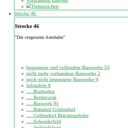
Vorplanung Edersee
Strecke 46
Strecke 46
"Die vergessene Autobahn"
begonnene und vollendete Bauwerke
53
nicht mehr vorhandene Bauwerke
2
noch nicht begonnene Bauwerke
9
Infotafeln
8
.....Rupboden
.....Bettlersruh
.....Bauwerk 91
.....Bahnhof Gräfendorf
.....Gräfendorf Brückenpfeiler
.....Schonderfeld
.....Seifriedsburg