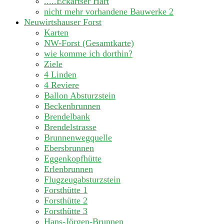
.....Eckartser Hart
nicht mehr vorhandene Bauwerke
2
Neuwirtshauser Forst
Karten
NW-Forst (Gesamtkarte)
wie komme ich dorthin?
Ziele
4 Linden
4 Reviere
Ballon Absturzstein
Beckenbrunnen
Brendelbank
Brendelstrasse
Brunnenwegquelle
Ebersbrunnen
Eggenkopfhütte
Erlenbrunnen
Flugzeugabsturzstein
Forsthütte 1
Forsthütte 2
Forsthütte 3
Hans-Jörgen-Brunnen