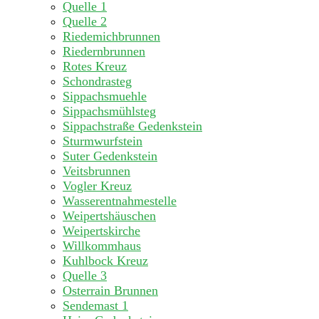
Quelle 1
Quelle 2
Riedemichbrunnen
Riedernbrunnen
Rotes Kreuz
Schondrasteg
Sippachsmuehle
Sippachsmühlsteg
Sippachstraße Gedenkstein
Sturmwurfstein
Suter Gedenkstein
Veitsbrunnen
Vogler Kreuz
Wasserentnahmestelle
Weipertshäuschen
Weipertskirche
Willkommhaus
Kuhlbock Kreuz
Quelle 3
Osterrain Brunnen
Sendemast 1