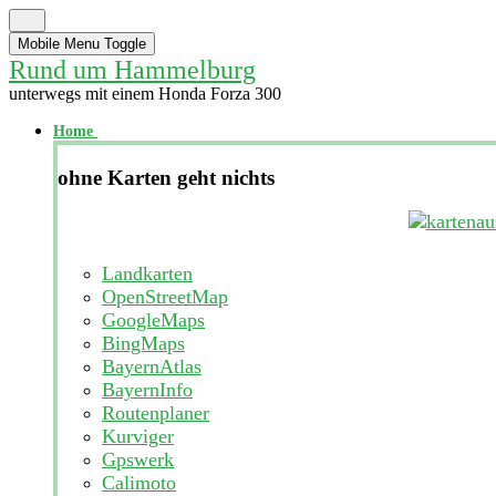
Mobile Menu Toggle
Rund um Hammelburg
unterwegs mit einem Honda Forza 300
Home
ohne Karten geht nichts
Landkarten
OpenStreetMap
GoogleMaps
BingMaps
BayernAtlas
BayernInfo
Routenplaner
Kurviger
Gpswerk
Calimoto