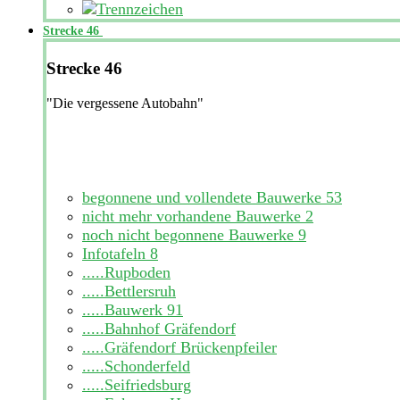
Strecke 46
Strecke 46
"Die vergessene Autobahn"
begonnene und vollendete Bauwerke
53
nicht mehr vorhandene Bauwerke
2
noch nicht begonnene Bauwerke
9
Infotafeln
8
.....Rupboden
.....Bettlersruh
.....Bauwerk 91
.....Bahnhof Gräfendorf
.....Gräfendorf Brückenpfeiler
.....Schonderfeld
.....Seifriedsburg