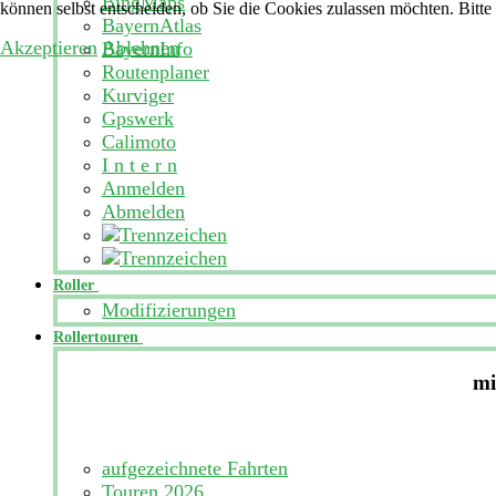
BingMaps
können selbst entscheiden, ob Sie die Cookies zulassen möchten. Bitte
BayernAtlas
Akzeptieren
Ablehnen
BayernInfo
Routenplaner
Kurviger
Gpswerk
Calimoto
I n t e r n
Anmelden
Abmelden
Roller
Modifizierungen
Rollertouren
mi
aufgezeichnete Fahrten
Touren 2026