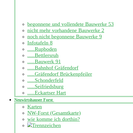
begonnene und vollendete Bauwerke
53
nicht mehr vorhandene Bauwerke
2
noch nicht begonnene Bauwerke
9
Infotafeln
8
.....Rupboden
.....Bettlersruh
.....Bauwerk 91
.....Bahnhof Gräfendorf
.....Gräfendorf Brückenpfeiler
.....Schonderfeld
.....Seifriedsburg
.....Eckartser Hart
Neuwirtshauser Forst
Karten
NW-Forst (Gesamtkarte)
wie komme ich dorthin?