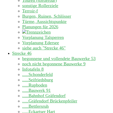
Touren (sortierbar)
sonstige Rollerziele
Terroir-f
Burgen, Ruinen, Schlösser
Türme, Aussichtspunkte
Planungen für 2026
Vorplanung Talsperren
Vorplanung Edersee
siehe auch "Strecke 46"
Strecke 46
begonnene und vollendete Bauwerke
53
noch nicht begonnene Bauwerke
9
Infotafeln
8
.....Schonderfeld
.....Seifriedsburg
.....Rupboden
.....Bauwerk 91
.....Bahnhof Gräfendorf
.....Gräfendorf Brückenpfeiler
.....Bettlersruh
.....Eckartser Hart