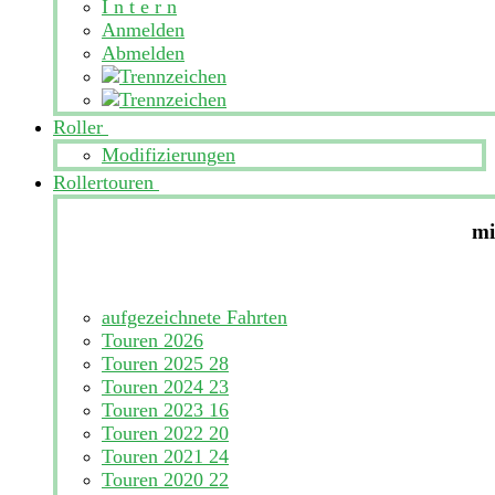
I n t e r n
Anmelden
Abmelden
Roller
Modifizierungen
Rollertouren
mi
aufgezeichnete Fahrten
Touren 2026
Touren 2025
28
Touren 2024
23
Touren 2023
16
Touren 2022
20
Touren 2021
24
Touren 2020
22