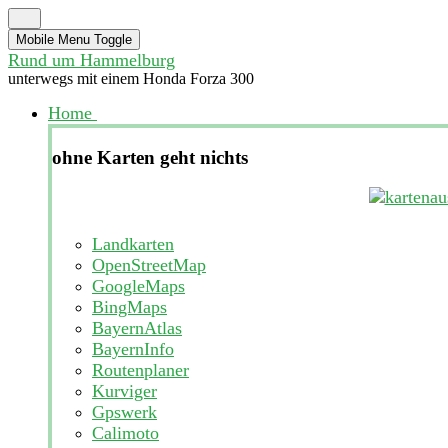
Mobile Menu Toggle
Rund um Hammelburg
unterwegs mit einem Honda Forza 300
Home
ohne Karten geht nichts
Landkarten
OpenStreetMap
GoogleMaps
BingMaps
BayernAtlas
BayernInfo
Routenplaner
Kurviger
Gpswerk
Calimoto