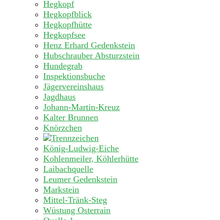
Hegkopf
Hegkopfblick
Hegkopfhütte
Hegkopfsee
Henz Erhard Gedenkstein
Hubschrauber Absturzstein
Hundegrab
Inspektionsbuche
Jägervereinshaus
Jagdhaus
Johann-Martin-Kreuz
Kalter Brunnen
Knörzchen
König-Ludwig-Eiche
Kohlenmeiler, Köhlerhütte
Laibachquelle
Leumer Gedenkstein
Markstein
Mittel-Tränk-Steg
Wüstung Osterrain