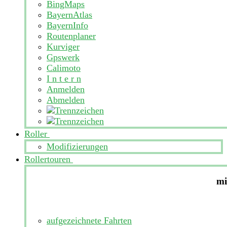
BingMaps
BayernAtlas
BayernInfo
Routenplaner
Kurviger
Gpswerk
Calimoto
I n t e r n
Anmelden
Abmelden
Roller
Modifizierungen
Rollertouren
mi
aufgezeichnete Fahrten