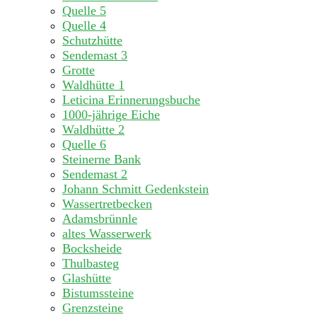
Quelle 5
Quelle 4
Schutzhütte
Sendemast 3
Grotte
Waldhütte 1
Leticina Erinnerungsbuche
1000-jährige Eiche
Waldhütte 2
Quelle 6
Steinerne Bank
Sendemast 2
Johann Schmitt Gedenkstein
Wassertretbecken
Adamsbrünnle
altes Wasserwerk
Bocksheide
Thulbasteg
Glashütte
Bistumssteine
Grenzsteine