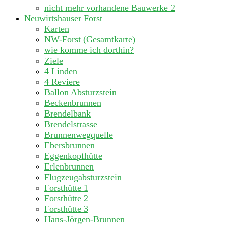
nicht mehr vorhandene Bauwerke
2
Neuwirtshauser Forst
Karten
NW-Forst (Gesamtkarte)
wie komme ich dorthin?
Ziele
4 Linden
4 Reviere
Ballon Absturzstein
Beckenbrunnen
Brendelbank
Brendelstrasse
Brunnenwegquelle
Ebersbrunnen
Eggenkopfhütte
Erlenbrunnen
Flugzeugabsturzstein
Forsthütte 1
Forsthütte 2
Forsthütte 3
Hans-Jörgen-Brunnen