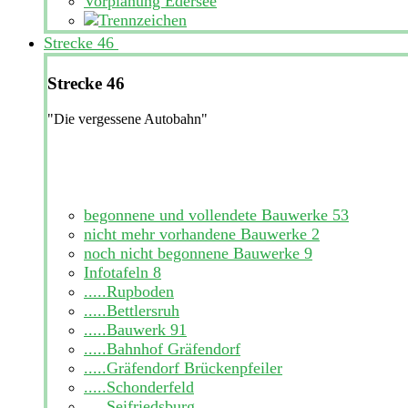
Vorplanung Edersee
Strecke 46
Strecke 46
"Die vergessene Autobahn"
begonnene und vollendete Bauwerke
53
nicht mehr vorhandene Bauwerke
2
noch nicht begonnene Bauwerke
9
Infotafeln
8
.....Rupboden
.....Bettlersruh
.....Bauwerk 91
.....Bahnhof Gräfendorf
.....Gräfendorf Brückenpfeiler
.....Schonderfeld
.....Seifriedsburg